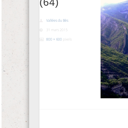
(64)
Vallées du Bès
31 mars 2015
800 × 600
pixels