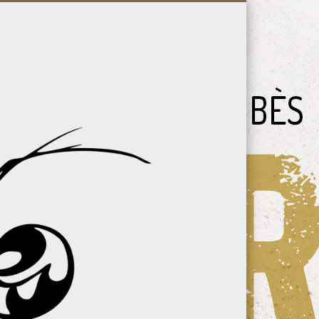
Vallée
du
Bès