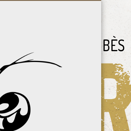
Vallée
du
Bès