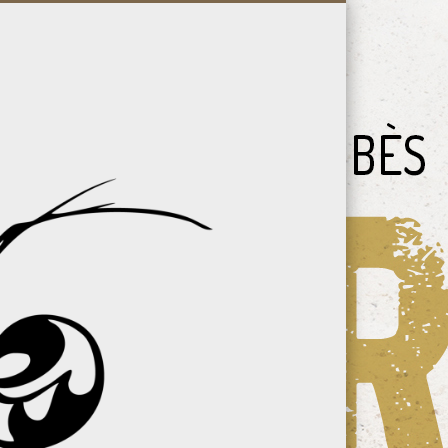
Vallée
du
Bès