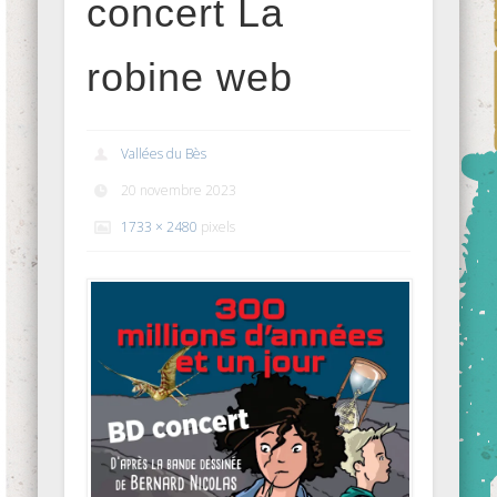
concert La
robine web
Vallées du Bès
20 novembre 2023
1733 × 2480
pixels