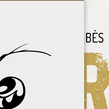
Vallée
du
Bès