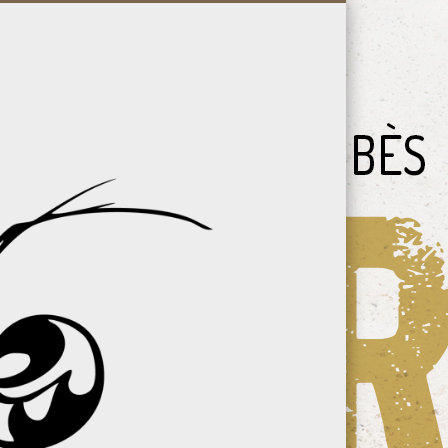
Vallée
du
Bès